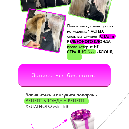
Пошаговая демонстрация
на моделях
ЧАСТЫХ
сложных случаев
ТОТАЛ
и
РЕЛЬЕФНОГО БЛОНДА,
после которых
НЕ
СТРАШНО
брать
БЛОНД
Записаться бесплатно
Запишитесь и получите подарок -
РЕЦЕПТ БЛОНДА + РЕЦЕПТ
ХЕЛАТНОГО МЫТЬЯ