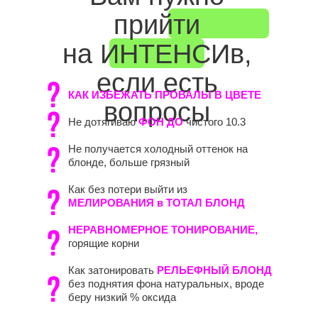
прийти
на ИНТЕНСИв,
если есть
КАК ИЗБЕЖАТЬ ПРОВАЛЫ В ЦВЕТЕ
вопросы
Не дотягиваю
ФОН ДО
чистого 10.3
Не получается холодный оттенок на
блонде, больше грязный
Как без потери выйти из
МЕЛИРОВАНИЯ в ТОТАЛ БЛОНД
НЕРАВНОМЕРНОЕ ТОНИРОВАНИЕ,
горящие корни
Как затонировать
РЕЛЬЕФНЫЙ БЛОНД
без поднятия фона натуральных, вроде
беру низкий % оксида